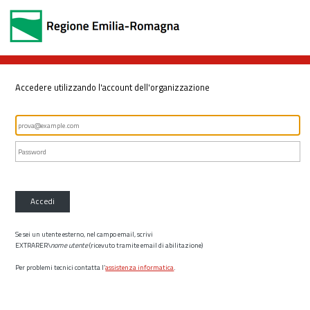
Accedere utilizzando l'account dell'organizzazione
Accedi
Se sei un utente esterno, nel campo email, scrivi
EXTRARER\
nome utente
(ricevuto tramite email di abilitazione)
Per problemi tecnici contatta l’
assistenza informatica
.