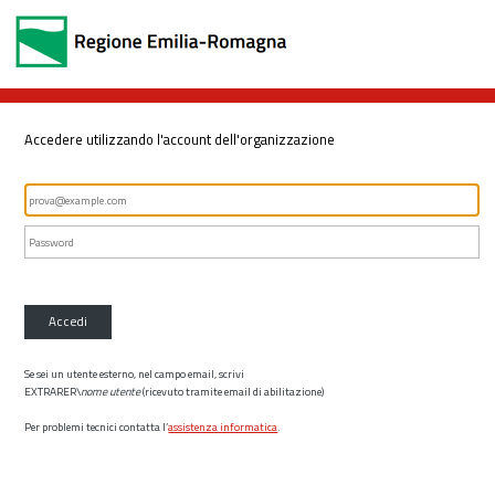
Accedere utilizzando l'account dell'organizzazione
Accedi
Se sei un utente esterno, nel campo email, scrivi
EXTRARER\
nome utente
(ricevuto tramite email di abilitazione)
Per problemi tecnici contatta l’
assistenza informatica
.