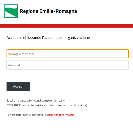
Accedere utilizzando l'account dell'organizzazione
Accedi
Se sei un utente esterno, nel campo email, scrivi
EXTRARER\
nome utente
(ricevuto tramite email di abilitazione)
Per problemi tecnici contatta l’
assistenza informatica
.