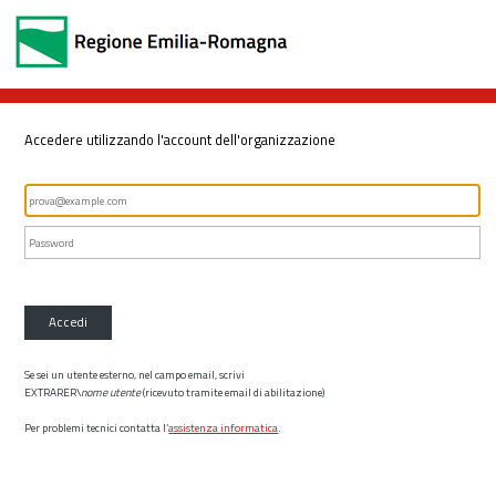
Accedere utilizzando l'account dell'organizzazione
Accedi
Se sei un utente esterno, nel campo email, scrivi
EXTRARER\
nome utente
(ricevuto tramite email di abilitazione)
Per problemi tecnici contatta l’
assistenza informatica
.