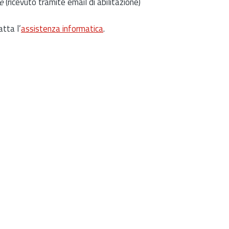
e
(ricevuto tramite email di abilitazione)
atta l’
assistenza informatica
.