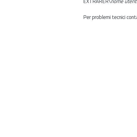
EXTRARER\
nome utent
Per problemi tecnici cont