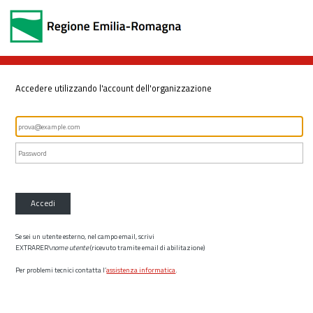
Accedere utilizzando l'account dell'organizzazione
Accedi
Se sei un utente esterno, nel campo email, scrivi
EXTRARER\
nome utente
(ricevuto tramite email di abilitazione)
Per problemi tecnici contatta l’
assistenza informatica
.