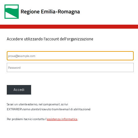
Accedere utilizzando l'account dell'organizzazione
Accedi
Se sei un utente esterno, nel campo email, scrivi
EXTRARER\
nome utente
(ricevuto tramite email di abilitazione)
Per problemi tecnici contatta l’
assistenza informatica
.