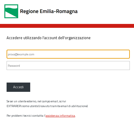
Accedere utilizzando l'account dell'organizzazione
Accedi
Se sei un utente esterno, nel campo email, scrivi
EXTRARER\
nome utente
(ricevuto tramite email di abilitazione)
Per problemi tecnici contatta l’
assistenza informatica
.