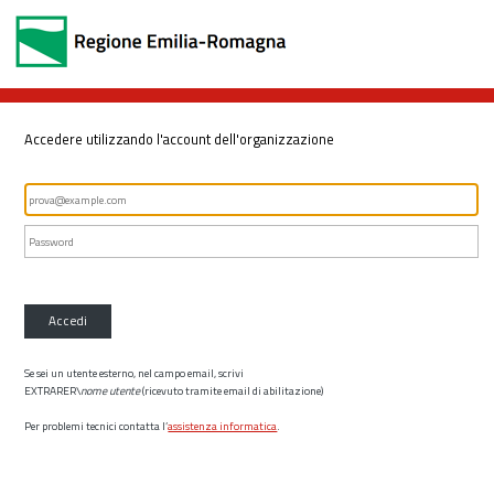
Accedere utilizzando l'account dell'organizzazione
Accedi
Se sei un utente esterno, nel campo email, scrivi
EXTRARER\
nome utente
(ricevuto tramite email di abilitazione)
Per problemi tecnici contatta l’
assistenza informatica
.