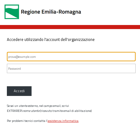
Accedere utilizzando l'account dell'organizzazione
Accedi
Se sei un utente esterno, nel campo email, scrivi
EXTRARER\
nome utente
(ricevuto tramite email di abilitazione)
Per problemi tecnici contatta l’
assistenza informatica
.