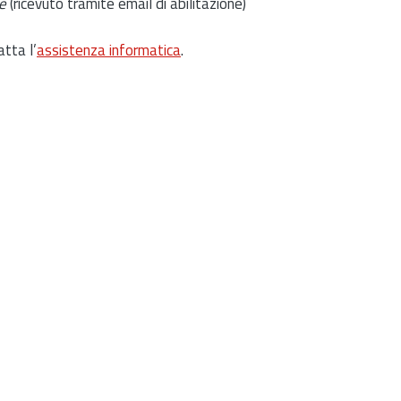
e
(ricevuto tramite email di abilitazione)
atta l’
assistenza informatica
.