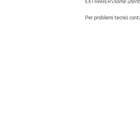
EXTRARER\
nome utent
Per problemi tecnici cont