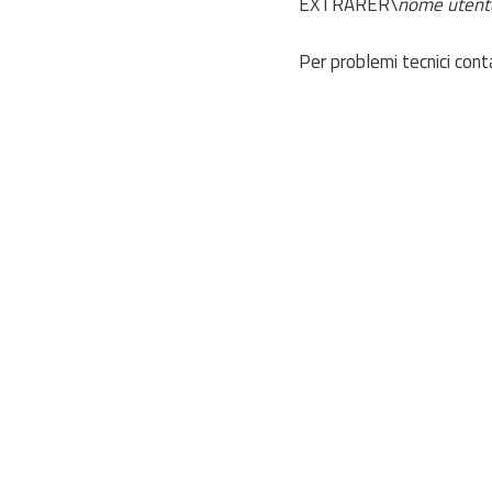
EXTRARER\
nome utent
Per problemi tecnici cont