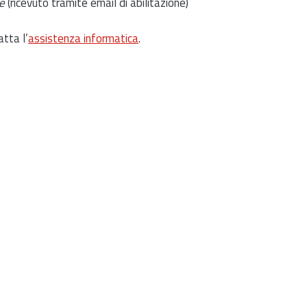
e
(ricevuto tramite email di abilitazione)
atta l’
assistenza informatica
.