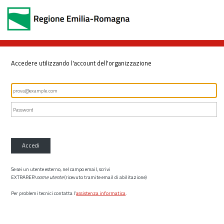
Accedere utilizzando l'account dell'organizzazione
Accedi
Se sei un utente esterno, nel campo email, scrivi
EXTRARER\
nome utente
(ricevuto tramite email di abilitazione)
Per problemi tecnici contatta l’
assistenza informatica
.