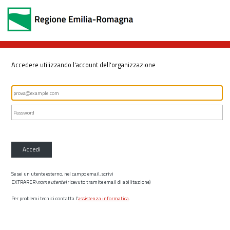
Accedere utilizzando l'account dell'organizzazione
Accedi
Se sei un utente esterno, nel campo email, scrivi
EXTRARER\
nome utente
(ricevuto tramite email di abilitazione)
Per problemi tecnici contatta l’
assistenza informatica
.