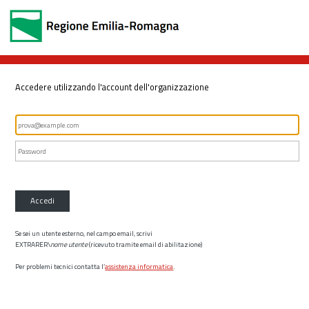
Accedere utilizzando l'account dell'organizzazione
Accedi
Se sei un utente esterno, nel campo email, scrivi
EXTRARER\
nome utente
(ricevuto tramite email di abilitazione)
Per problemi tecnici contatta l’
assistenza informatica
.