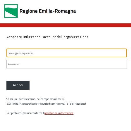
Accedere utilizzando l'account dell'organizzazione
Accedi
Se sei un utente esterno, nel campo email, scrivi
EXTRARER\
nome utente
(ricevuto tramite email di abilitazione)
Per problemi tecnici contatta l’
assistenza informatica
.