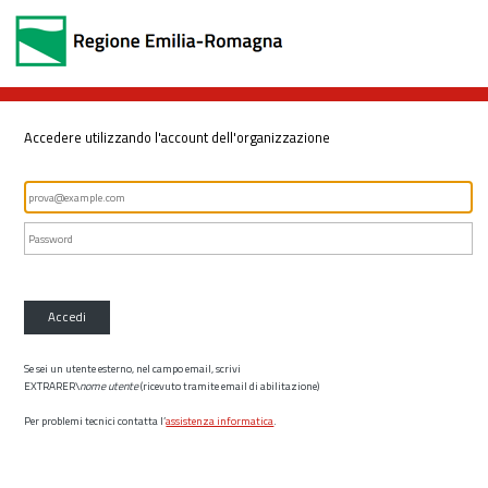
Accedere utilizzando l'account dell'organizzazione
Accedi
Se sei un utente esterno, nel campo email, scrivi
EXTRARER\
nome utente
(ricevuto tramite email di abilitazione)
Per problemi tecnici contatta l’
assistenza informatica
.