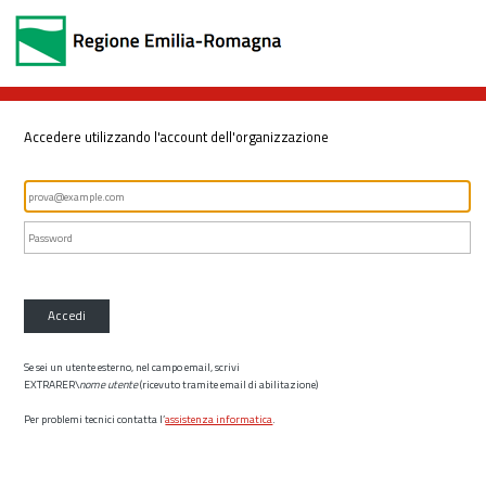
Accedere utilizzando l'account dell'organizzazione
Accedi
Se sei un utente esterno, nel campo email, scrivi
EXTRARER\
nome utente
(ricevuto tramite email di abilitazione)
Per problemi tecnici contatta l’
assistenza informatica
.