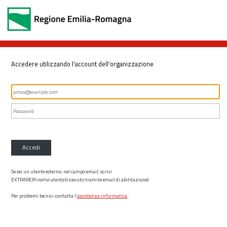
Accedere utilizzando l'account dell'organizzazione
Accedi
Se sei un utente esterno, nel campo email, scrivi
EXTRARER\
nome utente
(ricevuto tramite email di abilitazione)
Per problemi tecnici contatta l’
assistenza informatica
.