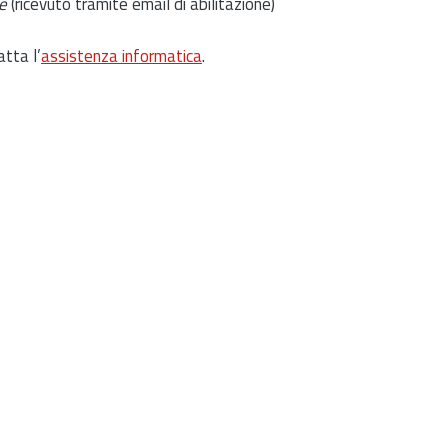
e
(ricevuto tramite email di abilitazione)
atta l’
assistenza informatica
.