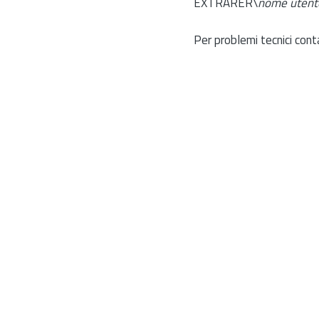
EXTRARER\
nome utent
Per problemi tecnici cont