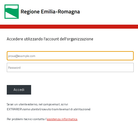
Accedere utilizzando l'account dell'organizzazione
Accedi
Se sei un utente esterno, nel campo email, scrivi
EXTRARER\
nome utente
(ricevuto tramite email di abilitazione)
Per problemi tecnici contatta l’
assistenza informatica
.