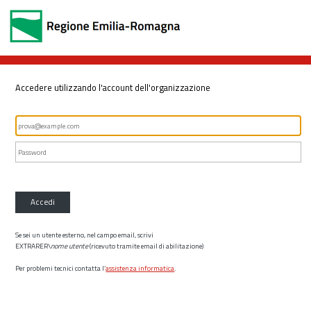
Accedere utilizzando l'account dell'organizzazione
Accedi
Se sei un utente esterno, nel campo email, scrivi
EXTRARER\
nome utente
(ricevuto tramite email di abilitazione)
Per problemi tecnici contatta l’
assistenza informatica
.