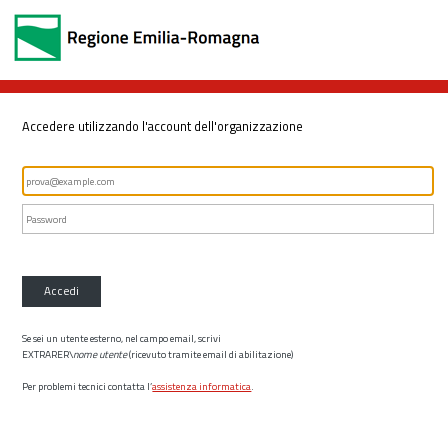
Accedere utilizzando l'account dell'organizzazione
Accedi
Se sei un utente esterno, nel campo email, scrivi
EXTRARER\
nome utente
(ricevuto tramite email di abilitazione)
Per problemi tecnici contatta l’
assistenza informatica
.