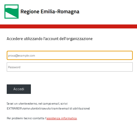
Accedere utilizzando l'account dell'organizzazione
Accedi
Se sei un utente esterno, nel campo email, scrivi
EXTRARER\
nome utente
(ricevuto tramite email di abilitazione)
Per problemi tecnici contatta l’
assistenza informatica
.