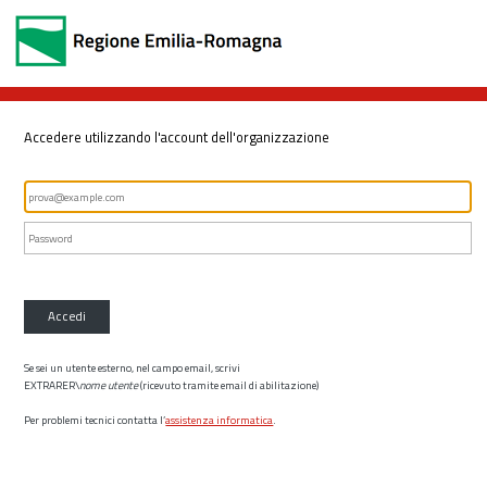
Accedere utilizzando l'account dell'organizzazione
Accedi
Se sei un utente esterno, nel campo email, scrivi
EXTRARER\
nome utente
(ricevuto tramite email di abilitazione)
Per problemi tecnici contatta l’
assistenza informatica
.