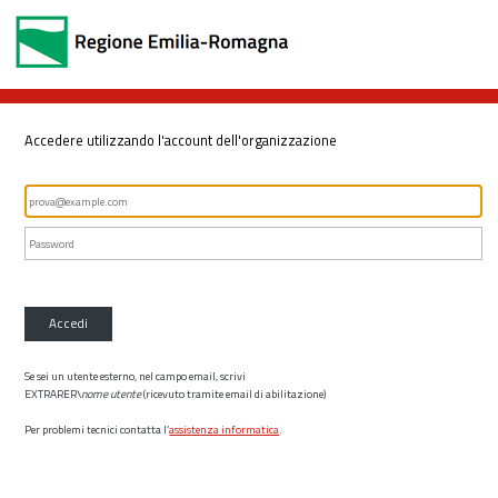
Accedere utilizzando l'account dell'organizzazione
Accedi
Se sei un utente esterno, nel campo email, scrivi
EXTRARER\
nome utente
(ricevuto tramite email di abilitazione)
Per problemi tecnici contatta l’
assistenza informatica
.