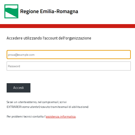
Accedere utilizzando l'account dell'organizzazione
Accedi
Se sei un utente esterno, nel campo email, scrivi
EXTRARER\
nome utente
(ricevuto tramite email di abilitazione)
Per problemi tecnici contatta l’
assistenza informatica
.