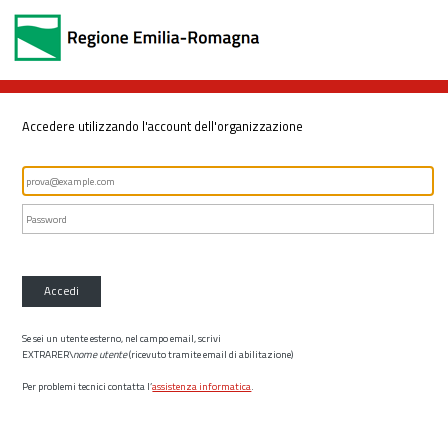
Accedere utilizzando l'account dell'organizzazione
Accedi
Se sei un utente esterno, nel campo email, scrivi
EXTRARER\
nome utente
(ricevuto tramite email di abilitazione)
Per problemi tecnici contatta l’
assistenza informatica
.