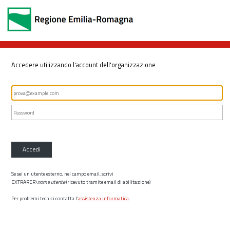
Accedere utilizzando l'account dell'organizzazione
Accedi
Se sei un utente esterno, nel campo email, scrivi
EXTRARER\
nome utente
(ricevuto tramite email di abilitazione)
Per problemi tecnici contatta l’
assistenza informatica
.