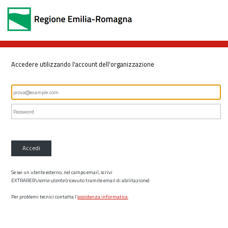
Accedere utilizzando l'account dell'organizzazione
Accedi
Se sei un utente esterno, nel campo email, scrivi
EXTRARER\
nome utente
(ricevuto tramite email di abilitazione)
Per problemi tecnici contatta l’
assistenza informatica
.