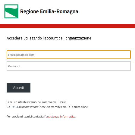
Accedere utilizzando l'account dell'organizzazione
Accedi
Se sei un utente esterno, nel campo email, scrivi
EXTRARER\
nome utente
(ricevuto tramite email di abilitazione)
Per problemi tecnici contatta l’
assistenza informatica
.