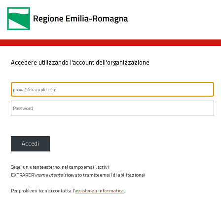
Accedere utilizzando l'account dell'organizzazione
Accedi
Se sei un utente esterno, nel campo email, scrivi
EXTRARER\
nome utente
(ricevuto tramite email di abilitazione)
Per problemi tecnici contatta l’
assistenza informatica
.