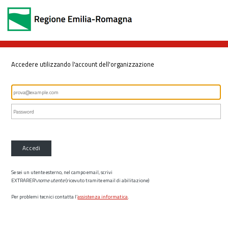
Accedere utilizzando l'account dell'organizzazione
Accedi
Se sei un utente esterno, nel campo email, scrivi
EXTRARER\
nome utente
(ricevuto tramite email di abilitazione)
Per problemi tecnici contatta l’
assistenza informatica
.