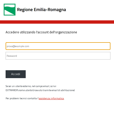
Accedere utilizzando l'account dell'organizzazione
Accedi
Se sei un utente esterno, nel campo email, scrivi
EXTRARER\
nome utente
(ricevuto tramite email di abilitazione)
Per problemi tecnici contatta l’
assistenza informatica
.