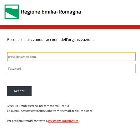
Accedere utilizzando l'account dell'organizzazione
Accedi
Se sei un utente esterno, nel campo email, scrivi
EXTRARER\
nome utente
(ricevuto tramite email di abilitazione)
Per problemi tecnici contatta l’
assistenza informatica
.