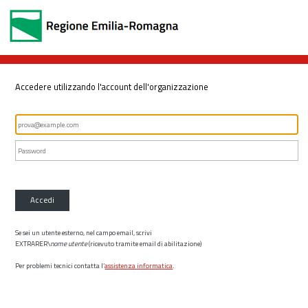
Accedere utilizzando l'account dell'organizzazione
Accedi
Se sei un utente esterno, nel campo email, scrivi
EXTRARER\
nome utente
(ricevuto tramite email di abilitazione)
Per problemi tecnici contatta l’
assistenza informatica
.