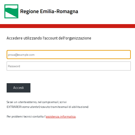
Accedere utilizzando l'account dell'organizzazione
Accedi
Se sei un utente esterno, nel campo email, scrivi
EXTRARER\
nome utente
(ricevuto tramite email di abilitazione)
Per problemi tecnici contatta l’
assistenza informatica
.