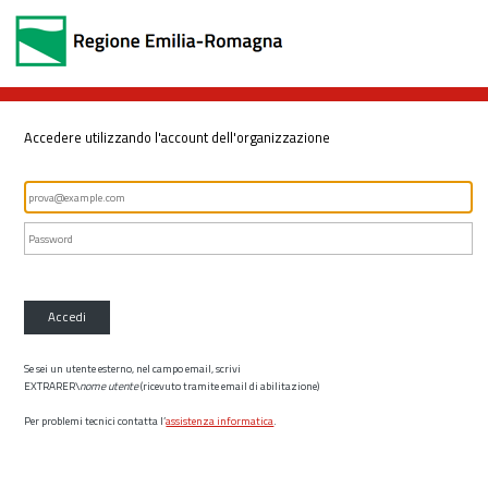
Accedere utilizzando l'account dell'organizzazione
Accedi
Se sei un utente esterno, nel campo email, scrivi
EXTRARER\
nome utente
(ricevuto tramite email di abilitazione)
Per problemi tecnici contatta l’
assistenza informatica
.