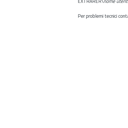
EXTRARER\
nome utent
Per problemi tecnici cont