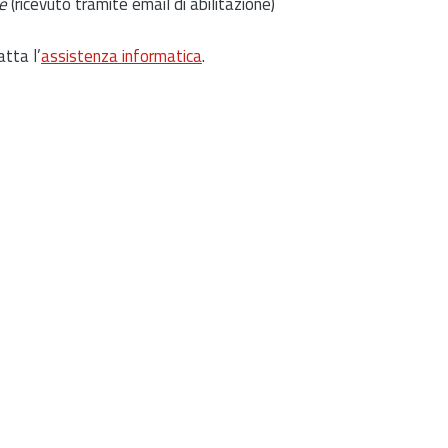
e
(ricevuto tramite email di abilitazione)
atta l’
assistenza informatica
.