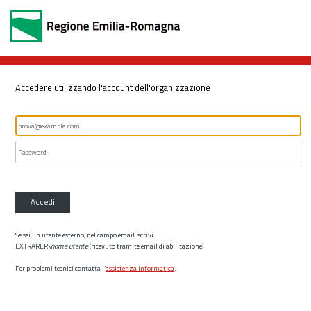
Accedere utilizzando l'account dell'organizzazione
Accedi
Se sei un utente esterno, nel campo email, scrivi
EXTRARER\
nome utente
(ricevuto tramite email di abilitazione)
Per problemi tecnici contatta l’
assistenza informatica
.