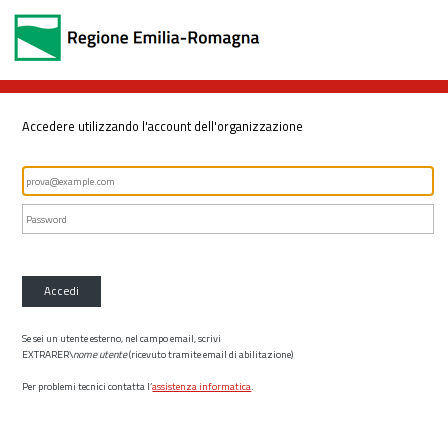
Accedere utilizzando l'account dell'organizzazione
Accedi
Se sei un utente esterno, nel campo email, scrivi
EXTRARER\
nome utente
(ricevuto tramite email di abilitazione)
Per problemi tecnici contatta l’
assistenza informatica
.