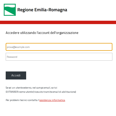
Accedere utilizzando l'account dell'organizzazione
Accedi
Se sei un utente esterno, nel campo email, scrivi
EXTRARER\
nome utente
(ricevuto tramite email di abilitazione)
Per problemi tecnici contatta l’
assistenza informatica
.