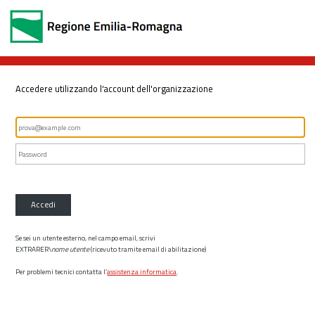
Accedere utilizzando l'account dell'organizzazione
Accedi
Se sei un utente esterno, nel campo email, scrivi
EXTRARER\
nome utente
(ricevuto tramite email di abilitazione)
Per problemi tecnici contatta l’
assistenza informatica
.