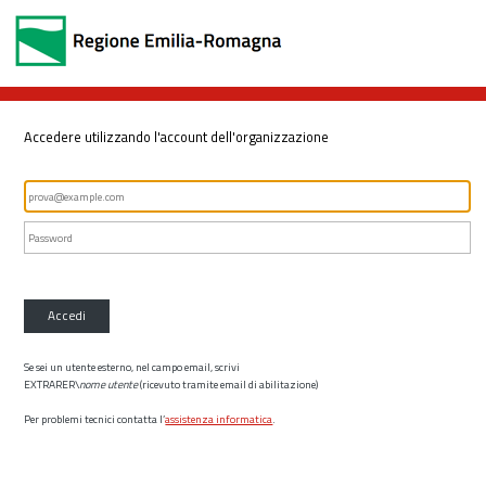
Accedere utilizzando l'account dell'organizzazione
Accedi
Se sei un utente esterno, nel campo email, scrivi
EXTRARER\
nome utente
(ricevuto tramite email di abilitazione)
Per problemi tecnici contatta l’
assistenza informatica
.