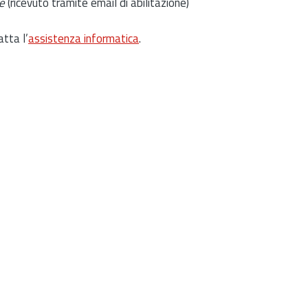
e
(ricevuto tramite email di abilitazione)
atta l’
assistenza informatica
.