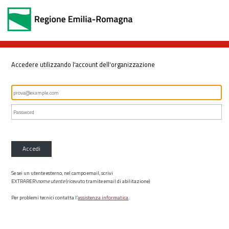
Accedere utilizzando l'account dell'organizzazione
Accedi
Se sei un utente esterno, nel campo email, scrivi
EXTRARER\
nome utente
(ricevuto tramite email di abilitazione)
Per problemi tecnici contatta l’
assistenza informatica
.