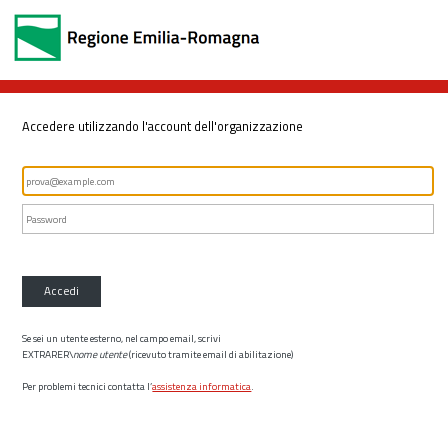
Accedere utilizzando l'account dell'organizzazione
Accedi
Se sei un utente esterno, nel campo email, scrivi
EXTRARER\
nome utente
(ricevuto tramite email di abilitazione)
Per problemi tecnici contatta l’
assistenza informatica
.