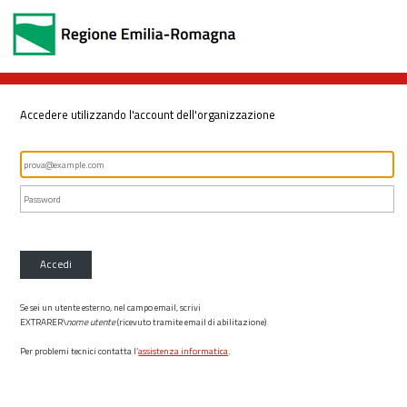
Accedere utilizzando l'account dell'organizzazione
Accedi
Se sei un utente esterno, nel campo email, scrivi
EXTRARER\
nome utente
(ricevuto tramite email di abilitazione)
Per problemi tecnici contatta l’
assistenza informatica
.