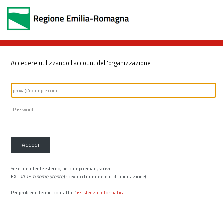
Accedere utilizzando l'account dell'organizzazione
Accedi
Se sei un utente esterno, nel campo email, scrivi
EXTRARER\
nome utente
(ricevuto tramite email di abilitazione)
Per problemi tecnici contatta l’
assistenza informatica
.