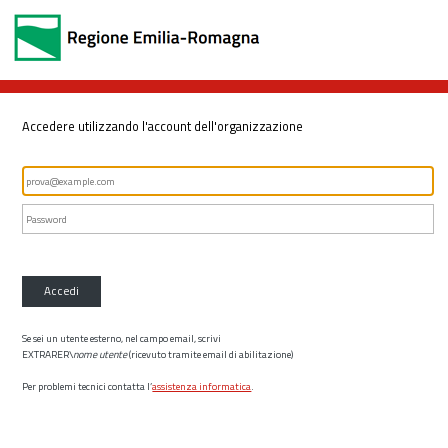
Accedere utilizzando l'account dell'organizzazione
Accedi
Se sei un utente esterno, nel campo email, scrivi
EXTRARER\
nome utente
(ricevuto tramite email di abilitazione)
Per problemi tecnici contatta l’
assistenza informatica
.